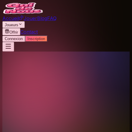
Accueil
Jouer
Blog
FAQ
Joueurs
Contact
Offrir
Connexion
Inscription
Nom
Email