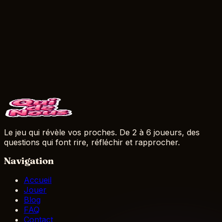
Pour en savoir plus, consultez notre
Politique de
Confidentialité
.
Contact
Pour toute question ou demande d'information, vous
pouvez nous contacter :
Par email :
contact@quidenous.fr
Via notre
formulaire de contact
Le jeu qui révèle vos proches. De 2 à 6 joueurs, des
questions qui font rire, réfléchir et rapprocher.
Navigation
Accueil
Jouer
Blog
FAQ
Contact