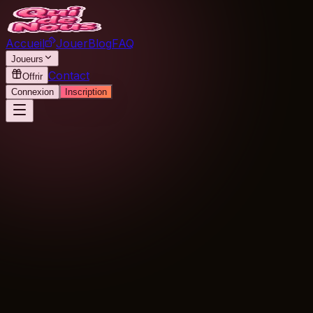
Accueil
Jouer
Blog
FAQ
Joueurs
Contact
Offrir
Connexion
Inscription
Editeur du site
Le site Qui de Nous, accessible à l'adresse
https://quidenous.fr, est édité par :
Nom :
Qui de Nous
Email :
contact@quidenous.fr