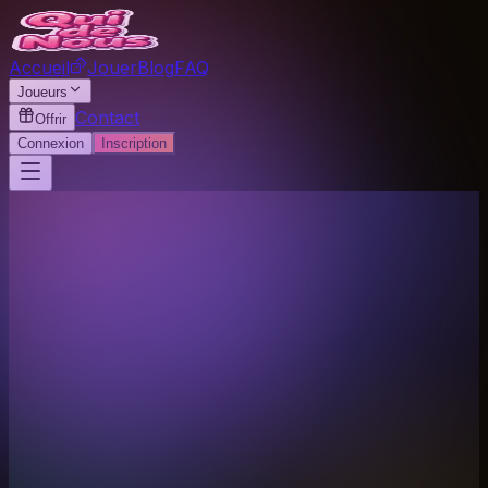
Accueil
Jouer
Blog
FAQ
Joueurs
Contact
Offrir
Connexion
Inscription
1
Qu'est-ce que le jeu Qui de Nous ?
2
Comment jouer ?
3
Quelles catégories de questions sont disponibles ?