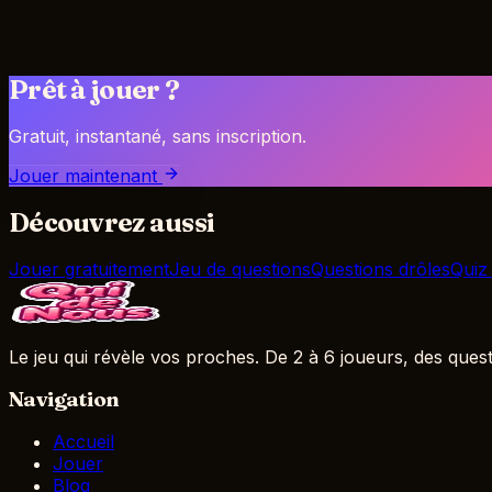
Prêt à jouer ?
Gratuit, instantané, sans inscription.
Jouer maintenant
Découvrez aussi
Jouer gratuitement
Jeu de questions
Questions drôles
Quiz
Le jeu qui révèle vos proches. De 2 à 6 joueurs, des questi
Navigation
Accueil
Jouer
Blog