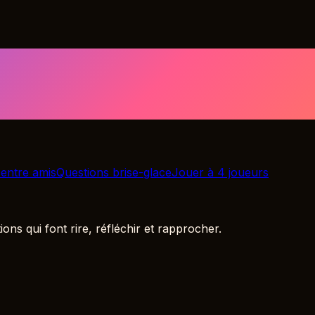
 entre amis
Questions brise-glace
Jouer à 4 joueurs
ons qui font rire, réfléchir et rapprocher.